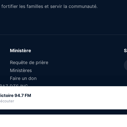
fortifier les familles et servir la communauté.
Ministère
S
Requête de prière
Ministères
Faire un don
OBAZ DTS INC.
ictoire 94.7 FM
ictoire 94.7 FM
 écouter
 écouter