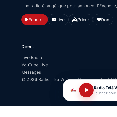
Une radio évangélique pour annoncer l'Évangile, 
Écouter
Live
Prière
Don
Direct
Live Radio
YouTube Live
Messages
© 2026 Radio Télé Victoire. Developed by AW
Radio Télé V
Radio Télé V
Touchez pour
Touchez pour