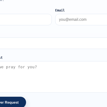
Email
st
yer Request