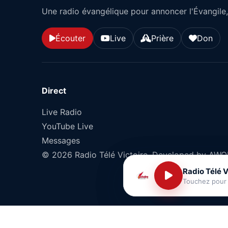
Une radio évangélique pour annoncer l'Évangile, 
Écouter
Live
Prière
Don
Direct
Live Radio
YouTube Live
Messages
© 2026 Radio Télé Victoire. Developed by AW
Radio Télé V
Radio Télé V
Touchez pour
Touchez pour