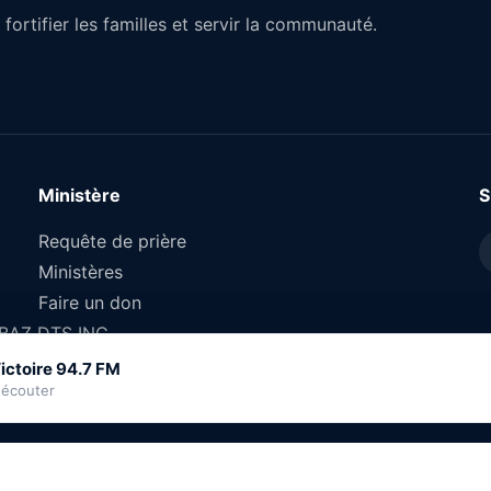
fortifier les familles et servir la communauté.
Ministère
S
Requête de prière
Ministères
Faire un don
OBAZ DTS INC.
ictoire 94.7 FM
ictoire 94.7 FM
 écouter
 écouter