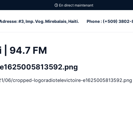
En direct maintenant
Adresse: #3, Imp. Vog. Mirebalais, Haiti.
Phone : (+509) 3802-
i | 94.7 FM
re-e1625005813592.png
2021/06/cropped-logoradiotelevictoire-e1625005813592.png